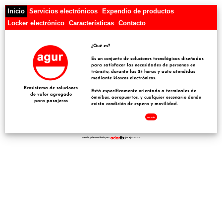
Inicio
Servicios electrónicos
Expendio de productos
Locker electrónico
Características
Contacto
¿Qué es?
Es un conjunto de soluciones tecnológicas diseñadas
para satisfacer las necesidades de personas en
tránsito, durante las 24 horas y auto atendidas
mediante kioscos electrónicos.
Ecosistema de soluciones
Está específicamente orientado a terminales de
de valor agregado
ómnibus, aeropuertos, y cualquier escenario donde
para pasajeros
exista condición de espera y movilidad.
ver más
creado y desarrollado por
| v1.4 | 2020-05